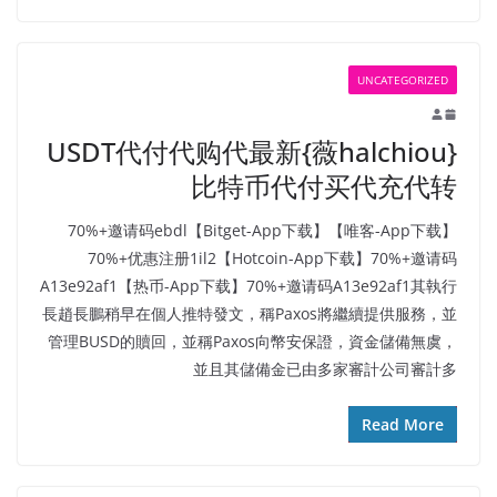
UNCATEGORIZED
USDT代付代购代最新{薇halchiou}
比特币代付买代充代转
【唯客-App下载】70%+邀请码ebdl【Bitget-App下载】
70%+优惠注册1il2【Hotcoin-App下载】70%+邀请码
A13e92af1【热币-App下载】70%+邀请码A13e92af1其執行
長趙長鵬稍早在個人推特發文，稱Paxos將繼續提供服務，並
管理BUSD的贖回，並稱Paxos向幣安保證，資金儲備無虞，
並且其儲備金已由多家審計公司審計多
Read More