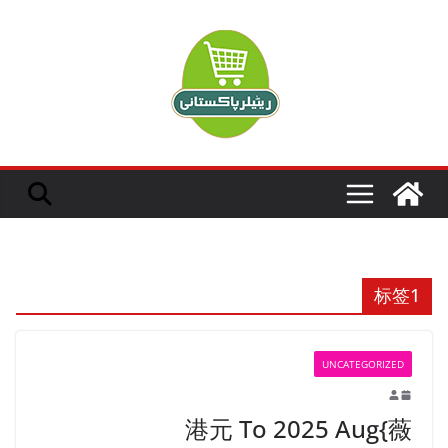
Ski
t
conten
标签1
UNCATEGORIZED
港元 To 2025 Aug{薇