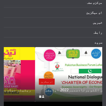
مرکزی صفہ
ای میگزین
خبریں
رابطہ
سروے
ای میگزین
ٹیلر میگزین اکتوبرتادسمبر2022 ایڈیشن
ریٹیلر