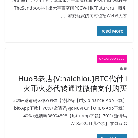
考汇率】，今年1月，李嘉诚之子李泽楷旗下公司电讯盈科在
TheSandbox中推出元宇宙空间PCCW-HKTFuturera，吸引
游戏玩家的同时也招Web3人才。，
Read More
UNCATEGORIZED
HuoB老店{V:halchiou}BTC代付 i
火币火必代转通过微信支付购买
【币安binance-App下载】30%+邀请码GZJGYPRX【特比特
Tbit-App下载】70%+邀请码jvJaNuvFCr【OKEX-App下载】
40%+邀请码38994898【热币-App下载】70%+邀请码
A13e92af1几个项目在ChatG