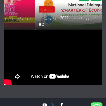
ای میگزین
ریٹیلر میگزین اکتوبرتادسمبر2022 ایڈیشن
ریٹی