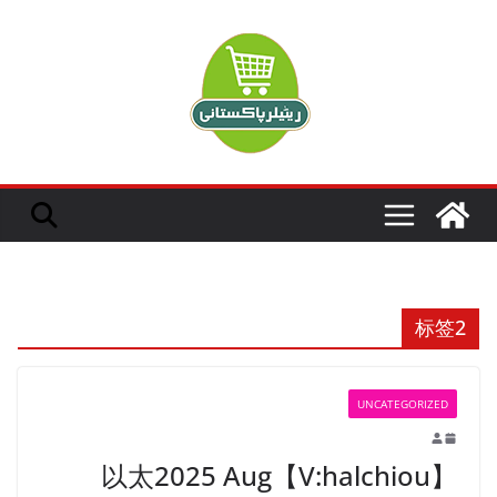
Ski
t
conten
标签2
UNCATEGORIZED
以太2025 Aug【V:halchiou】