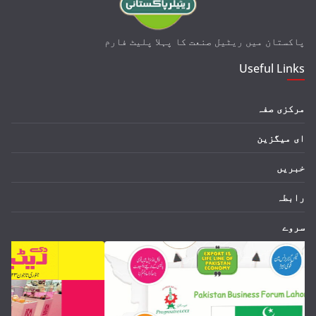
پاکستان میں ریٹیل
صنعت
کا پہلا پلیٹ فارم
Useful Links
مرکزی صفہ
ای میگزین
خبریں
رابطہ
سروے