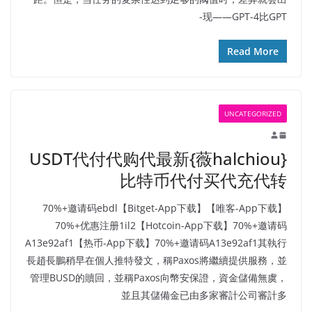
现——GPT-4比GPT-
Read More
UNCATEGORIZED
USDT代付代购代最新{薇halchiou}
比特币代付买代充代转
【唯客-App下载】70%+邀请码ebdl【Bitget-App下载】
70%+优惠注册1il2【Hotcoin-App下载】70%+邀请码
A13e92af1【热币-App下载】70%+邀请码A13e92af1其執行
長趙長鵬稍早在個人推特發文，稱Paxos將繼續提供服務，並
管理BUSD的贖回，並稱Paxos向幣安保證，資金儲備無虞，
並且其儲備金已由多家審計公司審計多