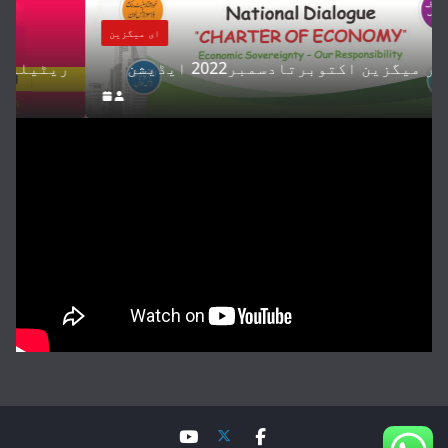
ای میگزین
ریٹیلر میگزین اکتوبرتادسمبر2022 ایڈیشن
ری