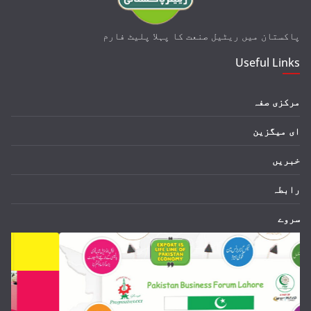
پاکستان میں ریٹیل
صنعت
کا پہلا پلیٹ فارم
Useful Links
مرکزی صفہ
ای میگزین
خبریں
رابطہ
سروے