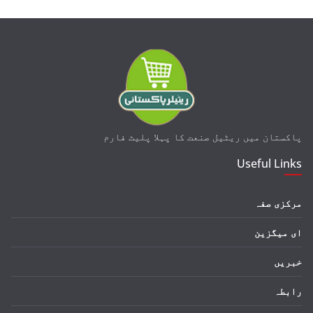
پاکستان میں ریٹیل
صنعت
کا پہلا پلیٹ فارم
Useful Links
مرکزی صفہ
ای میگزین
خبریں
رابطہ