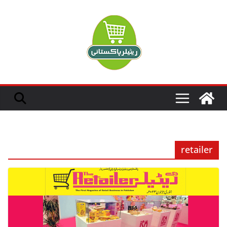
Ski
t
conten
retailer