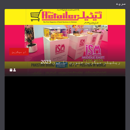
سروے
ای میگزین
ریٹیلر میگزین جنوری تا جون 2023